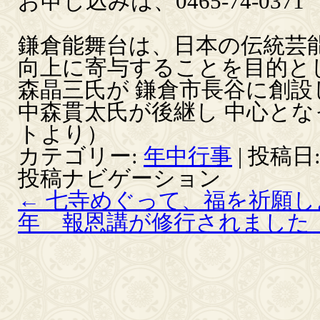
お申し込みは、0465-74-0
鎌倉能舞台は、日本の伝統芸
向上に寄与することを目的として
森晶三氏が 鎌倉市長谷に創設
中森貫太氏が後継し 中心とな
トより）
カテゴリー:
年中行事
| 投稿日
投稿ナビゲーション
←
七寺めぐって、福を祈願し
年 報恩講が修行されました