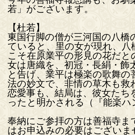
若」がございます。
【杜若】
東国行脚の僧が三河国の八橋
ていると、里の女が現れ、八
こそ在原業平の形見の花だと
女は唐織を、初冠・長絹・飾
と告げ、業平は極楽の歌舞の
法の妙文で、非情の草木も救
恋愛事も、結局は、彼女たち
ったと明かされる（『能楽ハン
奉納にご参拝の方は善福寺ま
はお申込みの必要はございま