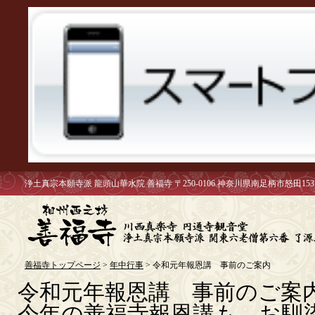
浄土真宗本願寺派 龍頭山華水院 善福寺 〒250-0106 神奈川県南足柄市怒田153
善福寺トップページ
>
年中行事
> 令和元年報恩講 事前のご案内
令和元年報恩講 事前のご案
今年の善福寺報恩講も、お馴