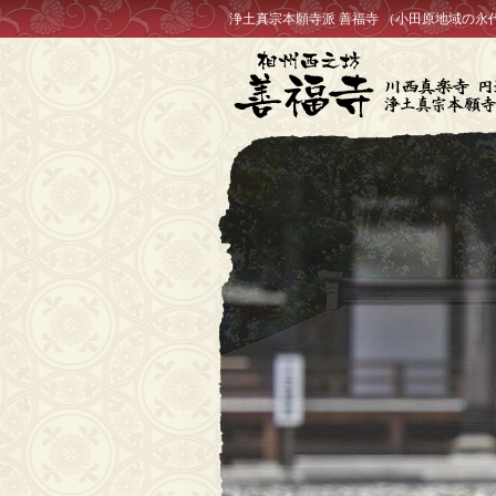
浄土真宗本願寺派 善福寺 （小田原地域の永