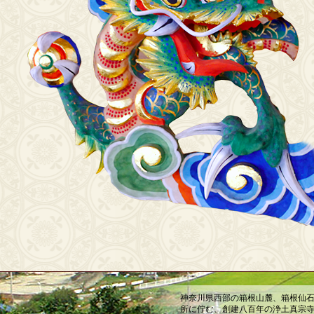
神奈川県西部の箱根山麓、箱根仙石
所に佇む、創建八百年の浄土真宗