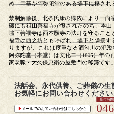
め、寺基が阿弥陀堂のある壗下に移され
禁制解除後、北条氏康の帰依により一向
磯にも祖山善福寺が復されたのち、本山
壗下善福寺は西本願寺の法灯を守ること
福寺は西之坊とも呼ばれ、壗下と隣接す
りますが、これは度重なる酒匂川の氾濫
阿弥陀堂（本堂）は文化二（1805）年
家老職・大久保忠衛の屋敷門の移築です
法話会、永代供養、ご葬儀の生
お気軽にお問い合わせください
受付時間 9
046
▶︎
メールでのお問い合わせはこちらから