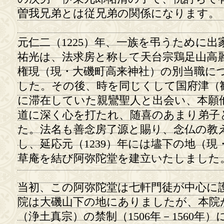
曽我兄弟とは従兄弟の関係になります。
元仁二（1225）年、一族を弔うために出
祐光は、法求房と称して天台宗鶏足山高
権現（現・大磯町高来神社）の別当職に
した。その後、時を同じくして国府津（
に滞在していた親鸞聖人と出会い、本願
道に深く心を打たれ、随喜のあまり弟子
た。法名も善念房了源と賜り、念仏の教
し、延応元（1239）年には壗下の地（
草庵を結び阿弥陀堂を建立いたしました
当初、この阿弥陀堂は七軒門徒が中心に
院は大磯山下の地にありましたが、本院
（浄土真宗）の禁制（1506年－1560