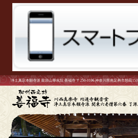
浄土真宗本願寺派 龍頭山華水院 善福寺 〒250-0106 神奈川県南足柄市怒田153