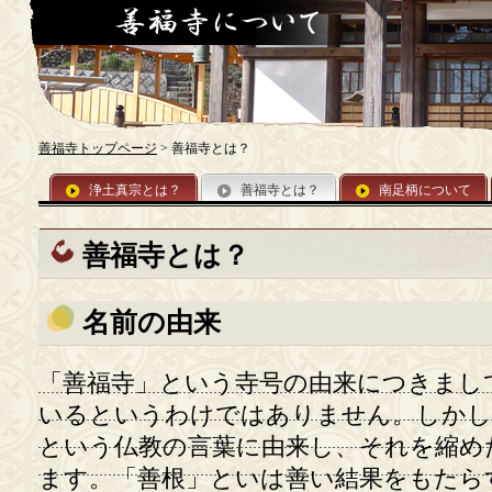
善福寺トップページ
> 善福寺とは？
浄土真宗
とは？
善福寺
とは？
南足柄
について
善福寺とは？
名前の由来
「善福寺」という寺号の由来につきまし
いるというわけではありません。しかし
という仏教の言葉に由来し、それを縮め
ます。「善根」といは善い結果をもたら