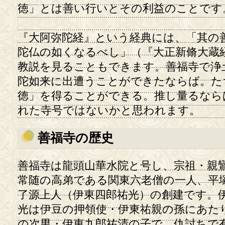
徳」とは善い行いとその利益のことです
『大阿弥陀経』という経典には、「其の
陀仏の如くなるべし」（『大正新脩大蔵経』
教説を見ることもできます。善福寺で浄
陀如来に出遭うことができたならば。た
徳」を得ることができる。推し量るなら
れた寺号ではないかと思われます。
善福寺の歴史
善福寺は龍頭山華水院と号し、宗祖・親
常随の高弟である関東六老僧の一人、平
了源上人（伊東四郎祐光）の創建です。
光は伊豆の押領使・伊東祐親の孫にあた
の次男・伊東九郎祐清の子で、仇討ちで