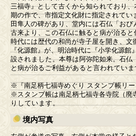
三福寺』として古くから知られており、
期の作で、市指定文化財に指定されてい
田隼人の碑があり、堂内には石仏「おび
古来より、この石仏に触ると病が治ると
時代には歴代の和尚が寺子屋を開き、文
『化源館』が、明治時代に『小学化源館
設されました。本尊は阿弥陀如来。石仏
と病が治るご利益があると言われていま
※『南足柄七福寺めぐり スタンプ帳リ
※スタンプ帳は南足柄七福寺各寺院（廃
りしています。
境内写真