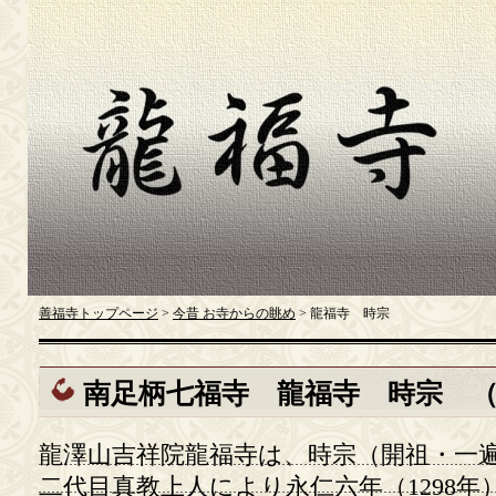
善福寺トップページ
>
今昔 お寺からの眺め
> 龍福寺 時宗
南足柄七福寺 龍福寺 時宗 
龍澤山吉祥院龍福寺は、時宗（開祖・一
二代目真教上人により永仁六年（1298