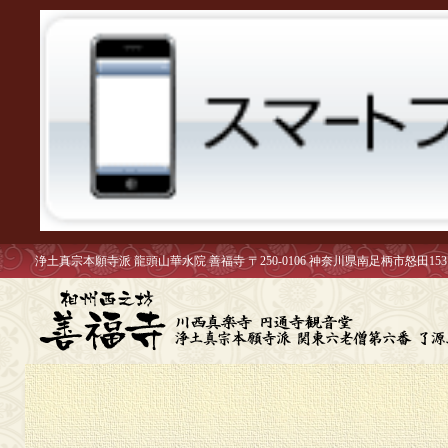
浄土真宗本願寺派 龍頭山華水院 善福寺 〒250-0106 神奈川県南足柄市怒田153