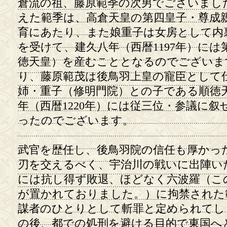
倉流の祖、藤原範季の次男でございまし
えた範季は、高倉天皇の第四皇子・尊成
育にあたり、また娘重子は女房として内
を受けて、建久八年（西暦1197年）に
徳天皇）を産むこととなるのでございま
り、藤原範茂は後鳥羽上皇の寵臣として
姉・重子（修明門院）との子である順徳
年（西暦1220年）には従三位・参議に
ったのでございます。
武官を歴任し、後鳥羽院の信任も厚かっ
刃を交えるべく、宇治川の戦いに出陣い
には抗し得ず敗退、ほどなく六波羅（こ
が置かれておりました。）に拘禁された
謀者のひとりとして斬罪と定められてし
の後、都での処刑を避ける目的で東国へ