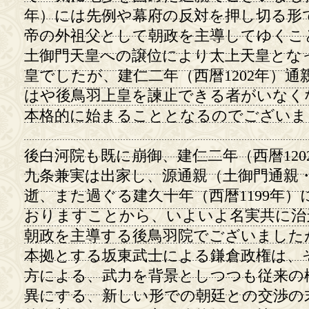
年）には先例や幕府の反対を押し切る形
帝の外祖父として朝政を主導してゆくこ
土御門天皇への譲位により太上天皇とな
皇でしたが、建仁二年（西暦1202年）
はや後鳥羽上皇を諫止できる者がいなく
本格的に始まることとなるのでございま
後白河院も既に崩御、建仁二年（西暦12
九条兼実は出家し、源通親（土御門通親・
逝、また過ぐる建久十年（西暦1199年
おりますことから、いよいよ名実共に治
朝政を主導する後鳥羽院でございました
本拠とする坂東武士による鎌倉政権は、
方による、武力を背景としつつも従来の
異にする、新しい形での朝廷との交渉の