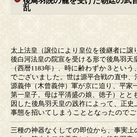
後鳥羽院の寵を受けた朝廷の武
乱
太上法皇（譲位により皇位を後継者に譲
後白河法皇の院宣を受ける形で後鳥羽天
（西暦1183年）、時に齢わずか３とい
でございました。世は源平合戦の直中、
源義仲（木曾義仲）軍が京に迫り、平家
第一皇子。母は平清盛の娘、徳子）とと
因した後鳥羽天皇の践祚によって、正史
事態を招いてしまうこととなったのでご
三種の神器なくしての即位から、事実上