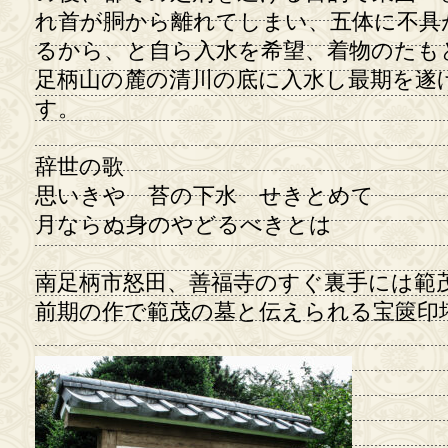
れ首が胴から離れてしまい、五体に不具
るから、と自ら入水を希望、着物のたも
足柄山の麓の清川の底に入水し最期を遂
す。
辞世の歌
思いきや 苔の下水 せきとめて
月ならぬ身のやどるべきとは
南足柄市怒田、善福寺のすぐ裏手には範
前期の作で範茂の墓と伝えられる宝篋印