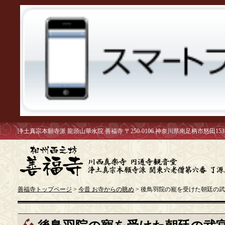
浄土真宗本願寺派 龍頭山華水院 善福寺 〒250-0106 神奈川県南足柄市怒田153
善福寺トップページ
>
今昔 お寺からの眺め
> 後鳥羽院の寵を受けた朝廷の