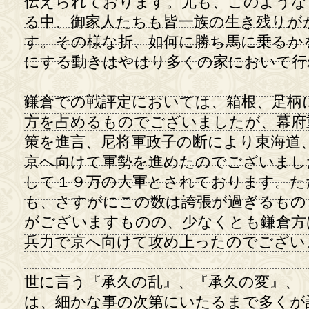
伝えられております。尤も、このような
る中、御家人たちも皆一族の生き残りが
す。その様な折、如何に勝ち馬に乗るか
にする動きはやはり多くの家において行
鎌倉での戦評定においては、箱根、足柄
方を占めるものでございましたが、幕府
策を進言、尼将軍政子の断により東海道
京へ向けて軍勢を進めたのでございまし
して１９万の大軍とされております。た
も、さすがにこの数は誇張が過ぎるもの
がございますものの、少なくとも鎌倉方
兵力で京へ向けて攻め上ったのでござい
世に言う『承久の乱』、『承久の変』、
は、細かな事の次第にいたるまで多くが