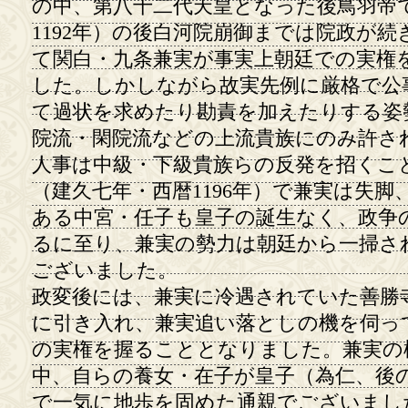
の中、第八十二代天皇となった後鳥羽帝
1192年）の後白河院崩御までは院政が
て関白・九条兼実が事実上朝廷での実権
した。しかしながら故実先例に厳格で公
て過状を求めたり勘責を加えたりする姿
院流・閑院流などの上流貴族にのみ許さ
人事は中級・下級貴族らの反発を招くこ
（建久七年・西暦1196年）で兼実は失
ある中宮・任子も皇子の誕生なく、政争
るに至り、兼実の勢力は朝廷から一掃さ
ございました。
政変後には、兼実に冷遇されていた善勝
に引き入れ、兼実追い落としの機を伺っ
の実権を握ることとなりました。兼実の
中、自らの養女・在子が皇子（為仁、後
で一気に地歩を固めた通親でございました