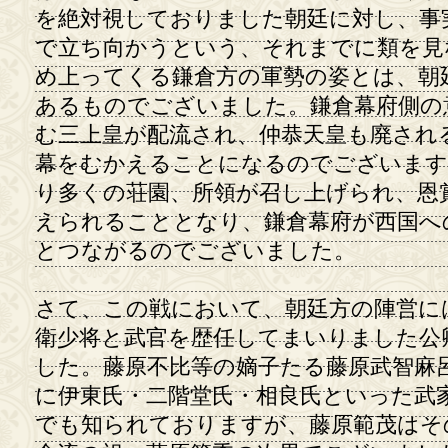
を絶対視しておりました朝廷に対し、事
で立ち向かうという、それまでに類を見
め上ってくる鎌倉方の軍勢の姿とは、朝
あるものでございました。鎌倉幕府側の
む三上皇が配流され、仲恭天皇も廃され
幕をむかえることになるのでございます
り多くの荘園、所領が召し上げられ、恩
えられることとなり、鎌倉幕府が西国へ
とつながるのでございました。
さて、この戦において、朝廷方の陣営に
衛少将と武官を歴任してまいりました公
した。藤原不比等の嫡子たる藤原武智麻
に伊東氏・二階堂氏・相良氏といった武
でも知られておりますが、藤原範茂はそ