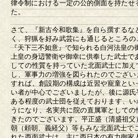
律令制における一定の公的側面を持たせ
た。
さて、『新古今和歌集』を自ら撰するな
く、狩猟を好み武芸にも通じるところの
『天下三不如意』で知られる白河法皇の
上皇の身辺警衛や御幸に供奉した武士で
しての性質を持っていた北面武士に加え
し、軍事力の増強を図られたのでござい
すれば、創設期の構成は近習や寵童とい
い者が中心でございましたが、後に源氏
ある程度の武士団を従えております、い
うになり、名実共に院の直属軍としての
きたのでございます。平正盛（清盛祖父
朝（頼朝、義経父）等もみな北面武士で
れた西面武士は、主に西日本の有力御家