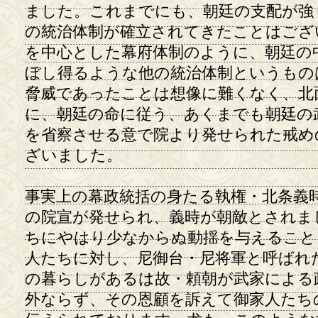
ました。これまでにも、朝廷の支配が強
の統治体制が確立されてきたことはござ
を中心とした幕府体制のように、朝廷の
ぼし得るような他の統治体制というもの
脅威であったことは想像に難くなく、北
に、朝廷の命に従う、あくまでも朝廷の
を省察させる意で院より発せられた戒め
ざいました。
事実上の幕政統括の身たる執権・北条義
の院宣が発せられ、義時が朝敵とされま
ちにやはり少なからぬ動揺を与えること
人たちに対し、尼御台・尼将軍と呼ばれ
の暮らしがあるは故・頼朝が武家による
外ならず、その恩顧を訴えて御家人たち