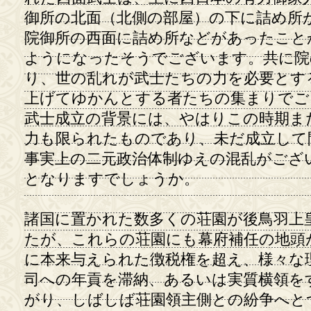
御所の北面（北側の部屋）の下に詰め所
院御所の西面に詰め所などがあったこと
ようになったそうでございます。共に院
り、世の乱れが武士たちの力を必要とす
上げてゆかんとする者たちの集まりでご
武士成立の背景には、やはりこの時期ま
力も限られたものであり、未だ成立して
事実上の二元政治体制ゆえの混乱がござ
となりますでしょうか。
諸国に置かれた数多くの荘園が後鳥羽上
たが、これらの荘園にも幕府補任の地頭
に本来与えられた徴税権を超え、様々な
司への年貢を滞納、あるいは実質横領を
がり、しばしば荘園領主側との紛争へと