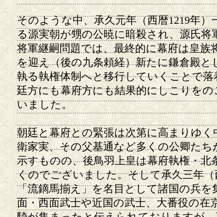
そのような中、承久元年（西暦1219年
る源実朝が甥の公暁に暗殺され、源氏将
将軍継嗣問題では、最終的に幕府は皇族
を迎え（後の九条頼経）新たに鎌倉殿と
執る執権体制へと移行していくことで落
廷方にも幕府方にも結果的にしこりをの
いました。
朝廷と幕府との緊張は次第に高まりゆく
衛家実、その父基通など多くの公卿たち
示すものの、後鳥羽上皇は幕府執権・北
くのでございました。そして承久三年（西
「流鏑馬揃え」を名目として諸国の兵を
面・西面武士や近国の武士、大番役の在京