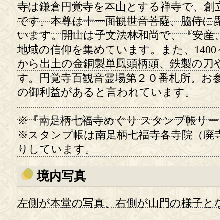
寺は鎌倉円覚寺を本山とする禅寺で、創立
です。本尊は十一面観世音菩薩、脇侍に
います。開山は子文法林和尚で、『安産
地域の信仰を集めています。また、1400
から出土の金銅製単鳳頭柄頭、鉄製の刀
す。円覚寺百観音霊場第２０番札所。お
の御利益があると言われています。
※『南足柄七福寺めぐり スタンプ帳リ
※スタンプ帳は南足柄七福寺各寺院（廃
りしています。
境内写真
左側が本堂の写真、右側が山門の様子と