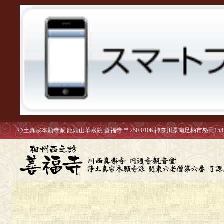
浄土真宗本願寺派 龍頭山華水院 善福寺 〒250-0106 神奈川県南足柄市怒田153