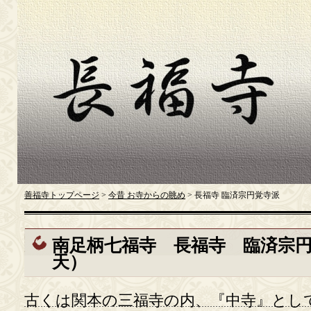
善福寺トップページ
>
今昔 お寺からの眺め
> 長福寺 臨済宗円覚寺派
南足柄七福寺 長福寺 臨済宗
天）
古くは関本の三福寺の内、『中寺』とし