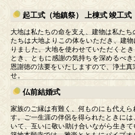
起工式（地鎮祭） 上棟式 竣工式
大地は私たちの命を支え、建物は私たち
たちは大地よりこの体をいただき、建物
りました。大地を使わせていただくとき
とき、ともに感謝の気持ちを深めるべき
恩謝徳の法要をいたしますので、浄土真
せ。
仏前結婚式
家族のご縁は有難く、何ものにも代えら
す。ご一生涯の伴侶を得られたときには
いて、互いに敬い助け合いながら生きて