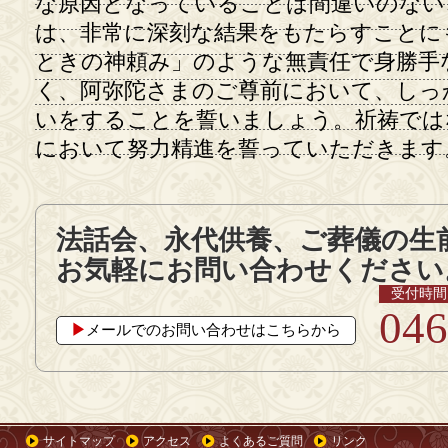
な原因となっていることは間違いのない
は、非常に深刻な結果をもたらすことに
ときの神頼み」のような無責任で身勝手
く、阿弥陀さまのご尊前において、しっ
いをすることを誓いましょう。祈祷では
において努力精進を誓っていただきます
法話会、永代供養、ご葬儀の生
お気軽にお問い合わせください
受付時間 9
046
▶︎
メールでのお問い合わせはこちらから
サイトマップ
アクセス
よくあるご質問
リンク