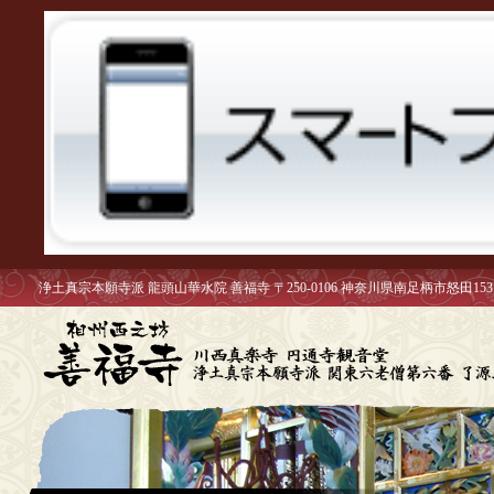
浄土真宗本願寺派 龍頭山華水院 善福寺 〒250-0106 神奈川県南足柄市怒田153