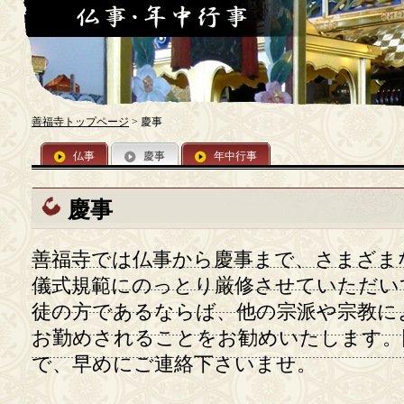
善福寺トップページ
> 慶事
仏事
慶事
年中行事
慶事
善福寺では仏事から慶事まで、さまざま
儀式規範にのっとり厳修させていただい
徒の方であるならば、他の宗派や宗教に
お勤めされることをお勧めいたします。
で、早めにご連絡下さいませ。