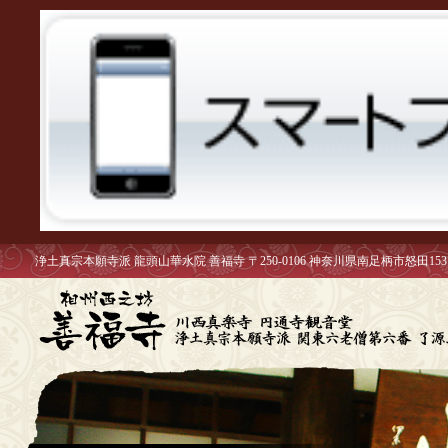
浄土真宗本願寺派 龍頭山華水院 善福寺 〒250-0106 神奈川県南足柄市怒田153