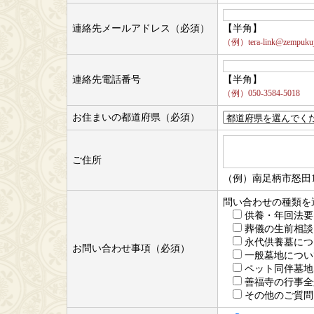
連絡先メールアドレス（必須）
【半角】
（例）tera-link@zempukuji
連絡先電話番号
【半角】
（例）050-3584-5018
お住まいの都道府県（必須）
ご住所
（例）南足柄市怒田1
問い合わせの種類を
供養・年回法要
葬儀の生前相談
永代供養墓につ
お問い合わせ事項（必須）
一般墓地につい
ペット同伴墓地
善福寺の行事全
その他のご質問