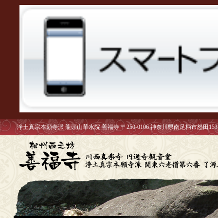
浄土真宗本願寺派 龍頭山華水院 善福寺 〒250-0106 神奈川県南足柄市怒田153