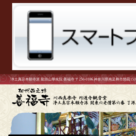
浄土真宗本願寺派 龍頭山華水院 善福寺 〒250-0106 神奈川県南足柄市怒田153